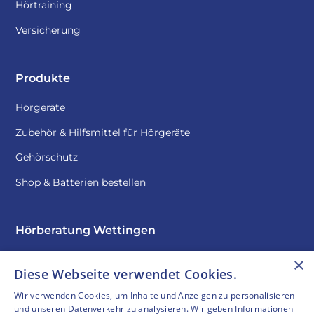
Hörtraining
Versicherung
Produkte
Hörgeräte
Zubehör & Hilfsmittel für Hörgeräte
Gehörschutz
Shop & Batterien bestellen
Hörberatung Wettingen
Über uns
×
Diese Webseite verwendet Cookies.
Kontakt
Wir verwenden Cookies, um Inhalte und Anzeigen zu personalisieren
und unseren Datenverkehr zu analysieren. Wir geben Informationen
Termin vereinbaren